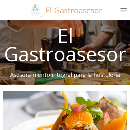
Ir
El Gastroasesor
al
contenido
El
principal
Gastroasesor
Asesoramiento integral para la hostelería