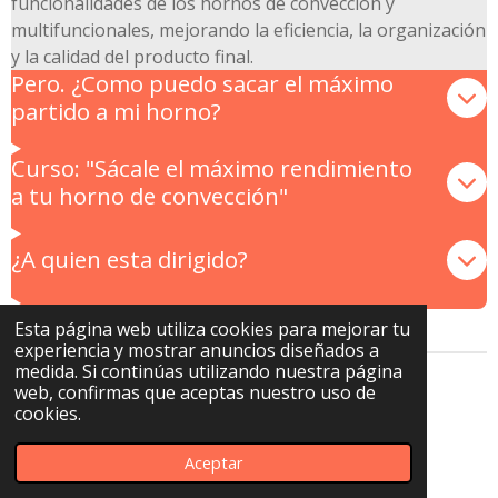
funcionalidades de los hornos de convección y
multifuncionales, mejorando la eficiencia, la organización
y la calidad del producto final.
Pero. ¿Como puedo sacar el máximo
partido a mi horno?
Curso: "Sácale el máximo rendimiento
a tu horno de convección"
¿A quien esta dirigido?
Esta página web utiliza cookies para mejorar tu
experiencia y mostrar anuncios diseñados a
medida. Si continúas utilizando nuestra página
web, confirmas que aceptas nuestro uso de
I
W
cookies.
n
h
© 2023 - 2026 El gastro asesor
s
a
Aceptar
Con la tecnología de
Webador
t
t
a
s