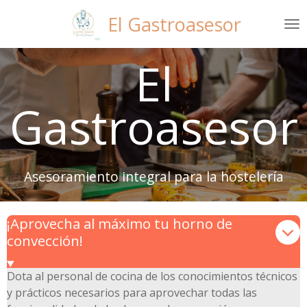
Ir
El Gastroasesor
al
contenido
El
principal
Gastroasesor
Asesoramiento integral para la hostelería
¡Aprovecha al máximo tu horno de
convección!
Dota al personal de cocina de los conocimientos técnicos
y prácticos necesarios para aprovechar todas las