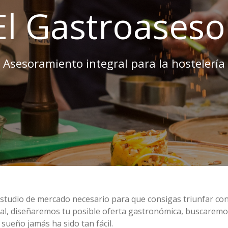
El Gastroaseso
Asesoramiento integral para la hostelería
 estudio de mercado necesario para que consigas triunfar co
eal, diseñaremos tu posible oferta gastronómica, buscaremo
 sueño jamás ha sido tan fácil.