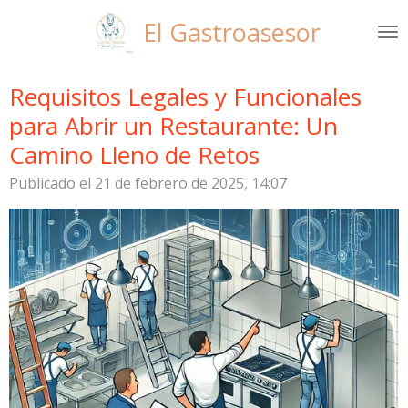
Ir
El Gastroasesor
al
contenido
principal
Requisitos Legales y Funcionales
para Abrir un Restaurante: Un
Camino Lleno de Retos
Publicado el 21 de febrero de 2025, 14:07