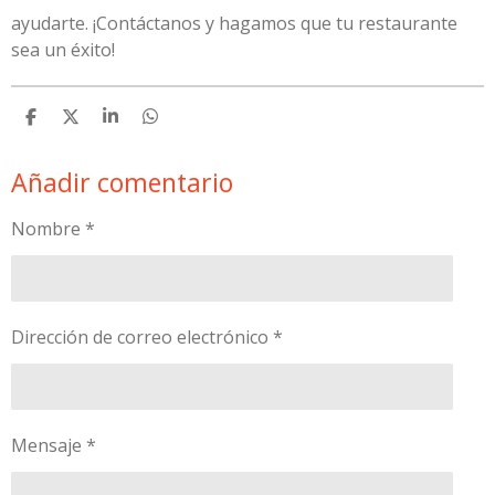
ayudarte. ¡Contáctanos y hagamos que tu restaurante
sea un éxito!
C
C
C
C
o
o
o
o
m
m
m
m
Añadir comentario
p
p
p
p
a
a
a
a
r
r
r
r
Nombre *
t
t
t
t
i
i
i
i
r
r
r
r
Dirección de correo electrónico *
Mensaje *